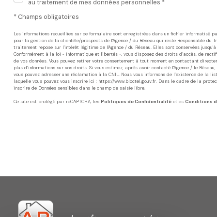
au traitement de mes données personnelles *
* Champs obligatoires
Les informations recueillies sur ce formulaire sont enregistrées dans un fichier informatisé
pour la gestion de la clientèle/prospects de l'Agence / du Réseau qui reste Responsable du 
traitement repose sur l'intérêt légitime de l'Agence / du Réseau. Elles sont conservées jusqu
Conformément à la loi « informatique et libertés », vous disposez des droits d’accès, de rectifi
de vos données. Vous pouvez retirer votre consentement à tout moment en contactant directem
plus d’informations sur vos droits. Si vous estimez, après avoir contacté l'Agence / le Réseau,
vous pouvez adresser une réclamation à la CNIL. Nous vous informons de l’existence de la lis
laquelle vous pouvez vous inscrire ici :
https://www.bloctel.gouv.fr
. Dans le cadre de la prote
inscrire de Données sensibles dans le champ de saisie libre.
Ce site est protégé par reCAPTCHA, les
Politiques de Confidentialité
et es
Conditions d