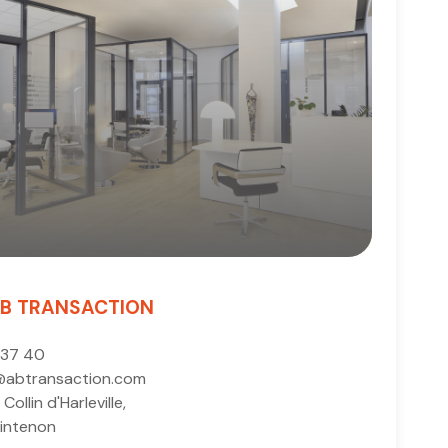
B TRANSACTION
 37 40
@abtransaction.com
 Collin d'Harleville,
intenon