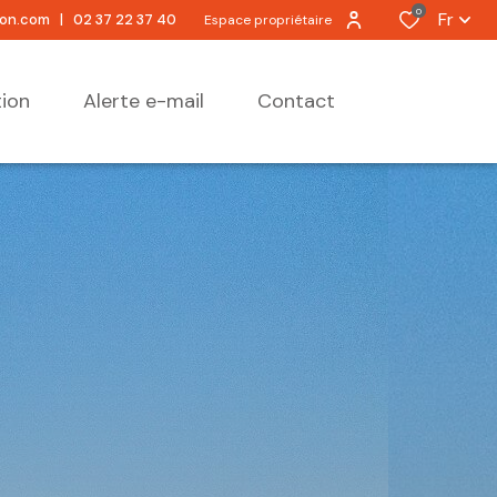
0
Fr
ion.com
|
02 37 22 37 40
Espace propriétaire
tion
alerte e-mail
contact