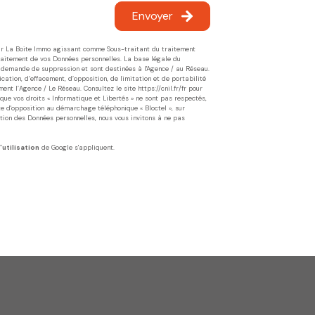
Envoyer
 par La Boite Immo agissant comme Sous-traitant du traitement
Traitement de vos Données personnelles. La base légale du
'à demande de suppression et sont destinées à l'Agence / au Réseau.
cation, d’effacement, d’opposition, de limitation et de portabilité
ent l’Agence / Le Réseau. Consultez le site
https://cnil.fr/fr
pour
 que vos droits « Informatique et Libertés » ne sont pas respectés,
te d'opposition au démarchage téléphonique « Bloctel », sur
ction des Données personnelles, nous vous invitons à ne pas
'utilisation
de Google s'appliquent.