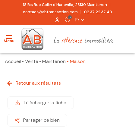
18 Bis Rue Collin d'Harleville, 28130 Maintenon |
contact@abtransaction.com
|
02 37 22 37 40
0
Fr
Menu
Accueil
Vente
Maintenon
Maison
accueil
acheter
Retour aux résultats
location
Télécharger la fiche
estimation
alerte
Partager ce bien
e-