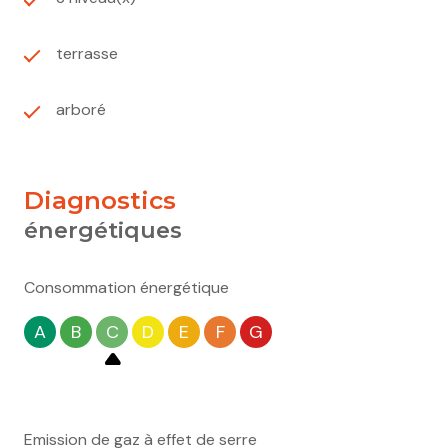
terrasse
arboré
diagnostics
énergétiques
Consommation énergétique
A
B
C
D
E
F
G
Emission de gaz à effet de serre