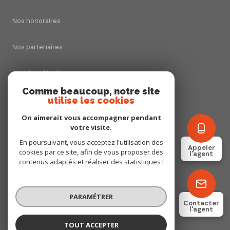
Nos honoraires
Nos partenaires
Mentions légales
Comme beaucoup, notre site
utilise les cookies
Admin
On aimerait vous accompagner pendant
Politique RGPD
votre visite.
En poursuivant, vous acceptez l'utilisation des
Appeler
cookies par ce site, afin de vous proposer des
Cookies
l'agent
contenus adaptés et réaliser des statistiques !
© 2026 | Tous droits réservés
PARAMÉTRER
Contacter
l'agent
Réalisé par
TOUT ACCEPTER