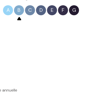
A
B
C
D
E
F
G
e annuelle