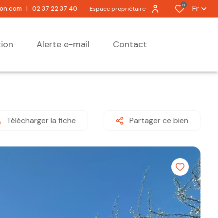
0
Fr
ion.com
|
02 37 22 37 40
Espace propriétaire
tion
alerte e-mail
contact
Télécharger la fiche
Partager ce bien