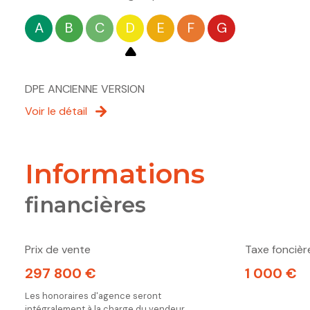
A
B
C
D
E
F
G
DPE ANCIENNE VERSION
Voir le détail
informations
financières
Prix de vente
Taxe foncièr
297 800 €
1 000 €
Les honoraires d'agence seront
intégralement à la charge du vendeur