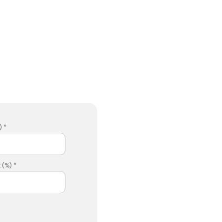
 *
 (%) *