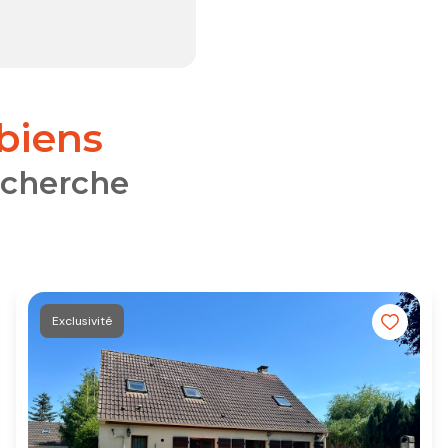
 biens
echerche
Exclusivité