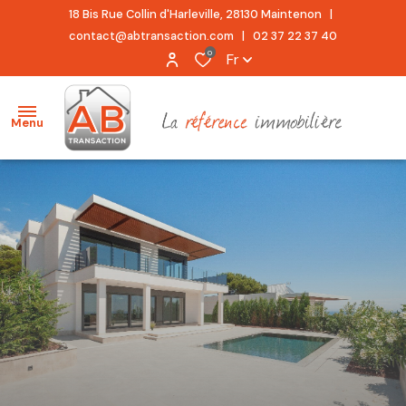
18 Bis Rue Collin d'Harleville, 28130 Maintenon |
contact@abtransaction.com
|
02 37 22 37 40
0
Fr
Menu
accueil
acheter
location
estimation
alerte
e-