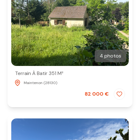
4 photos
Terrain À Batir 351 M²
Maintenon (28130)
82 000 €