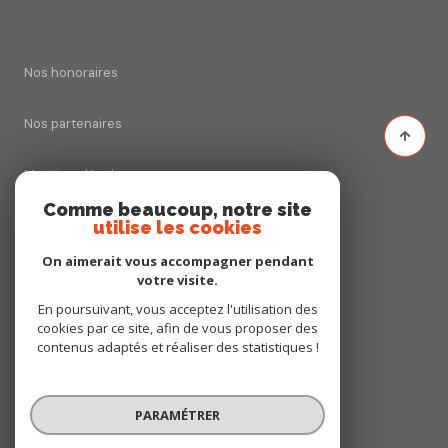
Nos honoraires
Nos partenaires
Mentions légales
Comme beaucoup, notre site
Admin
utilise les cookies
On aimerait vous accompagner pendant
Politique RGPD
votre visite.
En poursuivant, vous acceptez l'utilisation des
Cookies
cookies par ce site, afin de vous proposer des
contenus adaptés et réaliser des statistiques !
© 2026 | Tous droits réservés
PARAMÉTRER