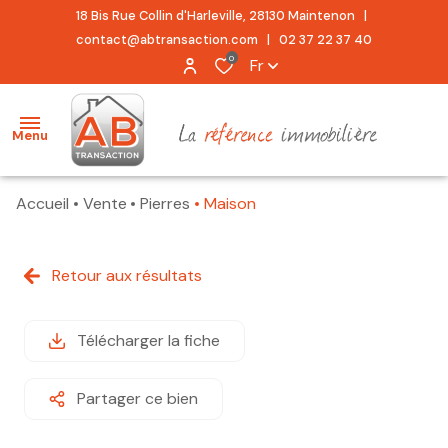
18 Bis Rue Collin d'Harleville, 28130 Maintenon |
contact@abtransaction.com
|
02 37 22 37 40
0
Fr
Menu
Accueil
Vente
Pierres
Maison
accueil
acheter
Retour aux résultats
location
Télécharger la fiche
estimation
alerte
Partager ce bien
e-